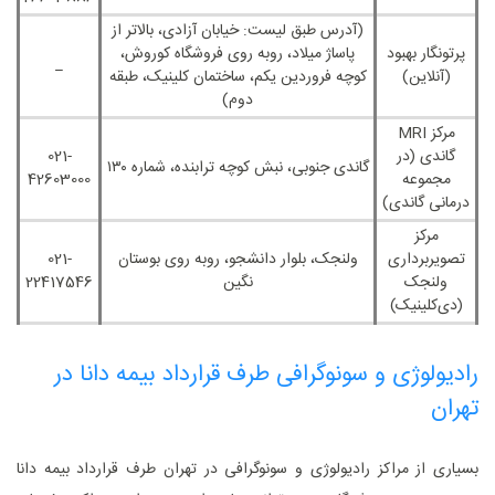
(آدرس طبق لیست: خیابان آزادی، بالاتر از
پرتونگار بهبود
پاساژ میلاد، روبه ‌روی فروشگاه کوروش،
_
(آنلاین)
کوچه فروردین یکم، ساختمان کلینیک، طبقه
دوم)
مرکز MRI
گاندی (در
021-
گاندی جنوبی، نبش کوچه ترابنده، شماره ۱۳۰
مجموعه
42603000
درمانی گاندی)
مرکز
تصویربرداری
ولنجک، بلوار دانشجو، روبه‌ روی بوستان
021-
ولنجک
نگین
22417546
(دی‌کلینیک)
رادیولوژی و سونوگرافی طرف قرارداد بیمه دانا در
تهران
بسیاری از مراکز رادیولوژی و سونوگرافی در تهران طرف قرارداد بیمه دانا