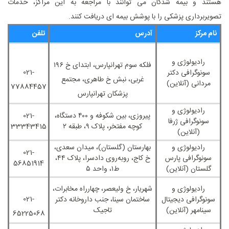
هستند و بیمه‌ شدگان می ‌توانند با مراجعه به این مراکز، خدمات
تصویربرداری پزشکی را با پوشش بیمه‌ ای دریافت کنند.
نام مرکز
آدرس
تلفن
رادیولوژی و
فلکه سوم تهرانپارس، ابتدای خ ۱۹۶
021-
سونوگرافی دکتر
غربی، نبش خ طاهری، مجتمع
مردانی (آنلاین)
77884457
پزشکان تهرانپارس
رادیولوژی و
پیروزی، بین شکوفه و ۴۰۰ دستگاه،
021-
سونوگرافی ژرفا
کوچه مفتخر، پلاک ۹، طبقه ۲
33343415
(آنلاین)
رادیولوژی و
بهارستان (گلستان)، میدان سعدی،
021-
سونوگرافی پارس
خ کاج، روبه‌روی دادسرا، پلاک ۴۴،
56851914
گلستان (آنلاین)
ط۱، واحد ۵
رادیولوژی و
شهریار، خ ولیعصر، چهارراه مخابرات،
021-
سونوگرافی دیجیتال
ساختمان سینا، جنب داروخانه دکتر
سینامهر (آنلاین)
تاجیک
65225068