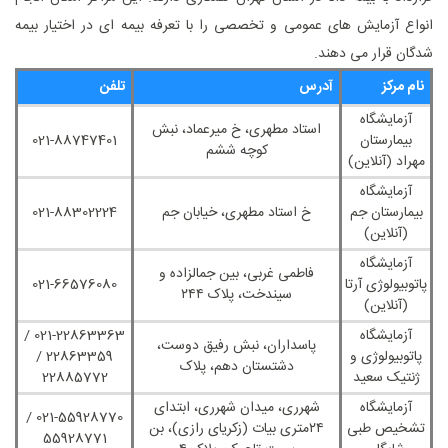
انواع آزمایش ‌های عمومی و تخصصی را با تعرفه بیمه ‌ای در اختیار بیمه
‌شدگان قرار می‌ دهند.
نام مرکز
آدرس
تلفن
آزمایشگاه
استاد مطهری، خ میرعماد، نبش
بیمارستان
021-88747401
کوچه ششم
مهراد (آنلاین)
آزمایشگاه
بیمارستان جم
خ استاد مطهری، خیابان جم
021-88302224
(آنلاین)
آزمایشگاه
فاطمی غربی، بین جمالزاده و
پاتوبیولوژی آرتا
021-66576080
سیندخت، پلاک ۲۴۴
(آنلاین)
آزمایشگاه
021-22863363 /
پاسداران، نبش رفیق‌ دوست،
پاتوبیولوژی و
22863359 /
دشتستان دهم، پلاک
ژنتیک سعید
22885772
آزمایشگاه
شهرری، میدان شهرری، ابتدای
021-55928770 /
تشخیص طبی
۲۴متری بیات (زکریای رازی)، بن
55928771