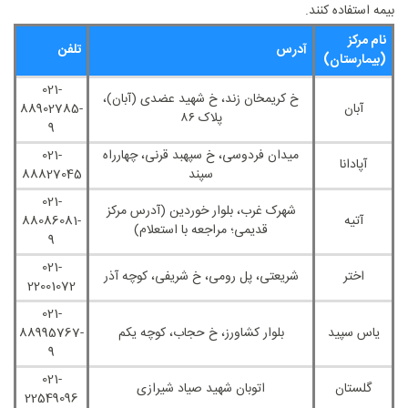
بیمه استفاده کنند.
نام مرکز
آدرس
تلفن
(بیمارستان)
021-
خ کریمخان زند، خ شهید عضدی (آبان)،
آبان
88902785-
پلاک ۸۶
9
میدان فردوسی، خ سپهبد قرنی، چهارراه
021-
آپادانا
سپند
88827045
021-
شهرک غرب، بلوار خوردین (آدرس مرکز
آتیه
88086081-
قدیمی؛ مراجعه با استعلام)
9
021-
اختر
شریعتی، پل رومی، خ شریفی، کوچه آذر
22001072
021-
یاس سپید
بلوار کشاورز، خ حجاب، کوچه یکم
88995767-
9
021-
گلستان
اتوبان شهید صیاد شیرازی
22549096