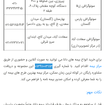
پیروزی، بین شکوفه و ۴۰۰
021-
سونوگرافی ژرفا
دستگاه، کوچه مفتخر، پلاک ۹،
33343415
طبقه ۲
سونوگرافی پارس
بهارستان (گلستان)، میدان
گلستان
سعدی، خ کاج، رو به‌ روی دادسرا
021-56851914
سعادت ‌آباد، میدان کاج، ابتدای
سونوگرافی سعادت‌ آباد
سرو شرقی
021-22371071
(در مرکز تصویربرداری)
برای خرید انواع بیمه ‌های دانا می‌ توانید به‌ صورت آنلاین و حضوری از طریق
مرکز بیمه
اقدام کنید. با شماره گیری
01391003113
این مجموعه و دریافت
مشاوره رایگان در کوتاه ‌ترین زمان ممکن، مرکز بیمه بهترین طرح ‌های بیمه ‌ای
را به شما معرفی کرده و امکان صدور بیمه‌ نامه را فراهم می ‌کند.
نکات مهم:
قبل از مراجعه به مراکز درمانی طرف قرارداد بیمه دانا، حتماً وضعیت پذیرش