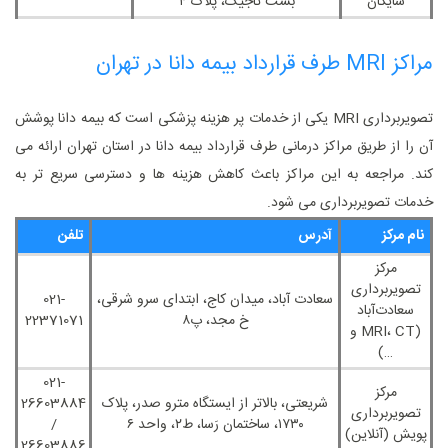
شایگان
‌بست تاجیک، پلاک ۴
مراکز MRI طرف قرارداد بیمه دانا در تهران
تصویربرداری MRI یکی از خدمات پر هزینه پزشکی است که بیمه دانا پوشش
آن را از طریق مراکز درمانی طرف قرارداد بیمه دانا در استان تهران ارائه می‌
کند. مراجعه به این مراکز باعث کاهش هزینه ‌ها و دسترسی سریع‌ تر به
خدمات تصویربرداری می ‌شود.
نام مرکز
آدرس
تلفن
مرکز
تصویربرداری
سعادت ‌آباد، میدان کاج، ابتدای سرو شرقی،
021-
سعادت‌آباد
خ مجد، پ۸
22371071
(MRI، CT و
…)
021-
مرکز
شریعتی، بالاتر از ایستگاه مترو صدر، پلاک
26603884
تصویربرداری
۱۷۳۰، ساختمان رَسا، ط۲، واحد ۶
/
پویش (آنلاین)
26603886