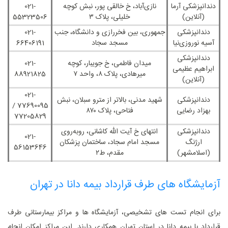
دندانپزشکی آرما
نازی‌آباد، خ خالقی ‌پور، نبش کوچه
021-
(آنلاین)
خلیلی، پلاک ۳
55323506
دندانپزشکی
جمهوری، بین فخررازی و دانشگاه، جنب
021-
آسیه نوروزی‌نیا
مسجد سجاد
66406191
دندانپزشکی
میدان فاطمی، خ جویبار، کوچه
021-
ابراهیم عظیمی
میرهادی، پلاک ۸، واحد ۷
88921825
(آنلاین)
021-
دندانپزشکی
شهید مدنی، بالاتر از مترو سبلان، نبش
77690095 /
بهزاد رضایی
فتاحی، پلاک ۸۷۰
77205829
دندانپزشکی
انتهای خ آیت ‌الله کاشانی، روبه‌روی
021-
ارژنگ
مسجد امام سجاد، ساختمان پزشکان
56153646
(اسلامشهر)
مقدم، ط۲
آزمایشگاه‌ های طرف قرارداد بیمه دانا در تهران
برای انجام تست های تشخیصی، آزمایشگاه‌ ها و مراکز بیمارستانی طرف
قرارداد با بیمه دانا در استان تهران همکاری دارند. این مراکز امکان انجام