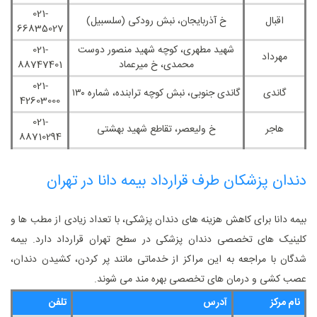
021-
اقبال
خ آذربایجان، نبش رودکی (سلسبیل)
66835027
شهید مطهری، کوچه شهید منصور دوست
021-
مهرداد
‌محمدی، خ میرعماد
88747401
021-
گاندی
گاندی جنوبی، نبش کوچه ترابنده، شماره ۱۳۰
42603000
021-
هاجر
خ ولیعصر، تقاطع شهید بهشتی
88710294
دندان ‌پزشکان طرف قرارداد بیمه دانا در تهران
بیمه دانا برای کاهش هزینه‌ های دندان ‌پزشکی، با تعداد زیادی از مطب‌ ها و
کلینیک‌ های تخصصی دندان‌ پزشکی در سطح تهران قرارداد دارد. بیمه‌
شدگان با مراجعه به این مراکز از خدماتی مانند پر کردن، کشیدن دندان،
عصب‌ کشی و درمان‌ های تخصصی بهره‌ مند می شوند.
نام مرکز
آدرس
تلفن