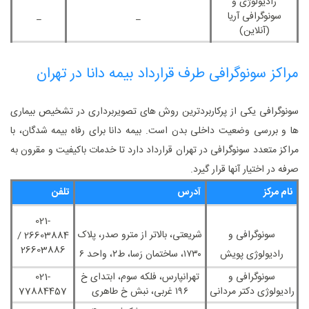
رادیولوژی و
سونوگرافی آریا
_
_
(آنلاین)
مراکز سونوگرافی طرف قرارداد بیمه دانا در تهران
سونوگرافی یکی از پرکاربردترین روش‌ های تصویربرداری در تشخیص بیماری
‌ها و بررسی وضعیت داخلی بدن است. بیمه دانا برای رفاه بیمه ‌شدگان، با
مراکز متعدد سونوگرافی در تهران قرارداد دارد تا خدمات باکیفیت و مقرون ‌به‌
صرفه در اختیار آنها قرار گیرد.
نام مرکز
آدرس
تلفن
021-
سونوگرافی و
شریعتی، بالاتر از مترو صدر، پلاک
26603884 /
26603886
رادیولوژی پویش
۱۷۳۰، ساختمان رَسا، ط۲، واحد ۶
سونوگرافی و
تهرانپارس، فلکه سوم، ابتدای خ
021-
رادیولوژی دکتر مردانی
۱۹۶ غربی، نبش خ طاهری
77884457