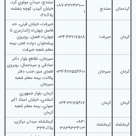
سنندج، ميدان مولوي کرد،
087-33243100-
کردستان
سنندج
خيابان آبيدر، کوچه بنفشه،
1
پلاک61،
جیرفت، خیابان قرنی، حد
فاصل چهارراه ژاندارمری تا
کرمان
جیرفت
034-43217518
چهارراه افضل، روبروی
پیشخوان دولت فجر، بیمه
معلم شعبه جیرفت
سیرجان، تقاطع بلوار دکتر
صادقی و سیدجمال، روبروی
کرمان
سیرجان
034-422554610
فضای سبز، جنب دفتر
وکالت، بیمه معلم شعبه
سیرجان
کرمان، بلوار جمهوري
اسلامي، خيابان استاد اکبر
کرمان
کرمان
034-32125917
صوتي، بیمه معلم شعبه
کرمان
083-
کرمانشاه، میدان مرکزی،
کرمانشاه
کرمانشاه
38393341-3
پلاک336