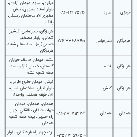
مرکزی، ساوه، میدان آزادی،
بلوار استاد مطهری، نبش
مرکزی
ساوه
086-42425216
مطهری25،ساختمان رستگار،
پلاک2
هرمزگان، بندرعباس، گلشهر
شمالی، بلوار مصطفی
هرمزگان
بندرعباس
076-33687400
خمینی(ره)، بیمه معلم شعبه
هرمزگان
قشم، میدان حافظ، خیابان
هرمزگان
قشم
گلستان، خیابان کارگر، بیمه
معلم شعبه قشم
کیش، میدان خلیج فارس،
هرمزگان
کیش
بلوار ایران، ساختمان شماره
15، طبقه همکف، واحد1،
همدان، همدان، ميدان
جهاد، خيابان طالقاني، چهار
همدان
همدان
081-38271217-9
راه حبیبی، بیمه معلم شعبه
همدان
یزد، چهار راه فرهنگیان، بلوار
03537259650-