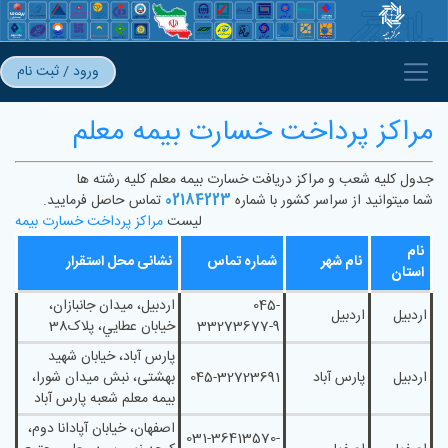
ورود / ثبت نام
مراکز پرداخت خسارت بیمه معلم
جدول کلیه شعب و مراکز دریافت خسارت بیمه معلم کلیه رشته ها
شما میتوانید از سراسر کشور با شماره
02184223
تماس حاصل فرمایید.
لیست
مراکز پرداخت خسارت بیمه
نام
نام شهر
شماره تماس
نشانی محل استقرار
استان
045-
اردبيل، ميدان جانبازان،
اردبیل
اردبیل
33273677-9
خيابان عطايي، پلاک38
پارس آباد، خیابان شهید
اردبیل
پارس آباد
045-32723691
بهشتی، نبش میدان شورا،
بیمه معلم شعبه پارس آباد
اصفهان، خیابان آپادانا دوم،
031-36413570-