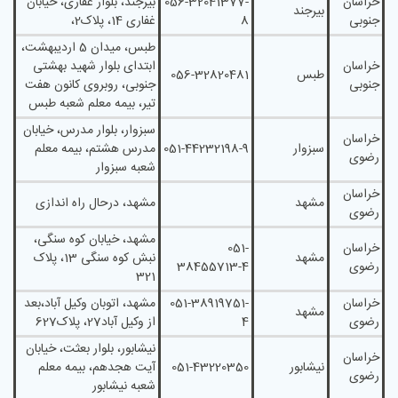
خراسان
056-32041377-
بیرجند، بلوار غفاری، خیابان
بیرجند
جنوبی
8
غفاری 14، پلاک2،
طبس، میدان 5 اردیبهشت،
خراسان
ابتدای بلوار شهید بهشتی
طبس
056-32820481
جنوبی
جنوبی، روبروی کانون هفت
تیر، بیمه معلم شعبه طبس
سبزوار، بلوار مدرس، خيابان
خراسان
سبزوار
051-44232198-9
مدرس هشتم، بیمه معلم
رضوی
شعبه سبزوار
خراسان
مشهد
مشهد، درحال راه اندازی
رضوی
مشهد، خیابان کوه سنگی،
خراسان
051-
مشهد
نبش کوه سنگی 13، پلاک
رضوی
38455713-4
321
خراسان
051-38919751-
مشهد، اتوبان وکيل آباد،بعد
مشهد
رضوی
4
از وكيل آباد27، پلاک627
نيشابور، بلوار بعثت، خيابان
خراسان
نیشابور
051-43220350
آيت هجدهم، بیمه معلم
رضوی
شعبه نیشابور