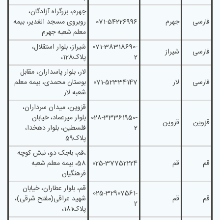
جهرم، بزرگراه آزادگان،
فارسی
جهرم
071-54226996
روبروی مسجد الغدیر، بیمه
معلم شعبه جهرم
071-38318690-
شيراز، بلوار استقلال،
فارسی
شیراز
2
پلاک128،
لار، بلوار پاسداران، مقابل
فارسی
لار
071-52334147
بوستان محمدی، بیمه معلم
شعبه لار
قزوين، ميدان سرداران،
028-33361950-
بلوار ميرعماد، خيابان
قزوین
قزوین
2
فلسطين، بلوار دهخدا،
پلاک59
،قم، باجک دو، نبش کوچه
قم
قم
025-37752224
58، بیمه معلم شعبه
فرهنگیان
قم، بلوار عطاران، خیابان
025-32907561-
قم
قم
شهید عراقی(مفتح شرقی)،
2
پلاک181،