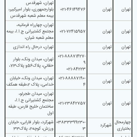
تهران، شهرقدس
تهران
تهران
021-46149476
بلوارجمهوری، بلوار امیرکبیر،
بیمه معلم شعبه شهرقدس
تهران، چهارراه فرمانیه،
تهران
تهران
021-72415957
مجتمع کشتيرانی ج.ا.ا، بیمه
معلم شعبه شیان،
تهران
تهران
تهران، درحال راه اندازی
021-88871427-
تهران، ميدان ونک، بلوار
تهران
تهران
9
حقاني، پلاک56و پلاک73،
021-84223
021-88887190-
تهران، میدان ونک، خیابان
تهران
تهران
4
خدامی، پلاک 2،طبقه همکف
تهران، ميدان طجرلو،
مجتمع کشتيرانی ج.ا.ا،
تهران
تهران
021-23842757
ساختمان خلیج فارس، طبقه
اول
چهارمحال
03833399230-
شهرکرد، بلوار فارابی، خیابان
شهرکرد
بختیاری
3
ورزش، کوچه2، پلاک33