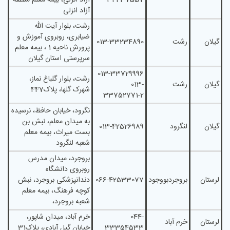
34437557
آزاد انزلی، بیمه معلم منطقه
آزاد انزلی
رشت، بلوار آیت اللّه
ضیابری، روبروی آموزش و
گیلان
رشت
013-33234890
پرورش ناحیه 1 ، بیمه معلم
سرپرستی استان گیلان
013-33729996
رشت، بلوار گلباغ نماز،
گیلان
رشت
013-
شهرک گلها، پلاک447
33752771-2
نگرود، خیابان حافظ، نرسیده
به میدان معلم، نبش بن
گیلان
لنگرود
013-42526989
بست میراث، بیمه معلم
شعبه لنگرود
بروجرد، میدان مدرس
روبروی دانشگاه
لرستان
بروجردبووجود
066-42533077
دندانپزشکی بروجرد، نبش
کوچه فرهنگ، بیمه معلم
شعبه بروجرد،
044-
خرم آباد، ميدان شاپور،
لرستان
خرم آباد
33354533
خيابان گيل آبادي، پلاک31