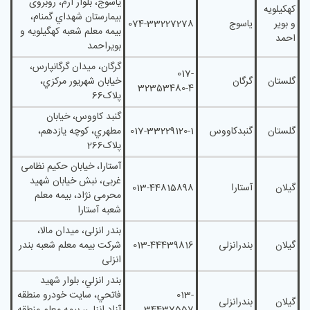
ياسوج، بلوار ارم، روبروی
کهکیلویه
بيمارستان شهداي گمنام،
و بویر
یاسوج
074-33227278
بيمه معلم شعبه کهگيلويه و
احمد
بويراحمد
گرگان، ميدان گرگانپارس،
017-
گلستان
گرگان
خيابان شهريور مرکزي،
32353480-4
پلاک66
گنبد کاووس، خيابان
گلستان
گنبدکاووس
017-33229120-1
مطهري، کوچه يازدهم،
پلاک266
آستارا، خیابان حکیم نظامی
غربی، نبش خیابان شهید
گیلان
آستارا
013-44815898
محرمی نژاد، بیمه معلم
شعبه آستارا
بندر انزلی، میدان مالا،
گیلان
بندرانزلی
013-44439816
شرکت بیمه معلم شعبه بندر
انزلی
بندر انزلي، بلوار شهيد
013-
فاتحي، سایت خودرو منطقه
گیلان
بندرانزلی