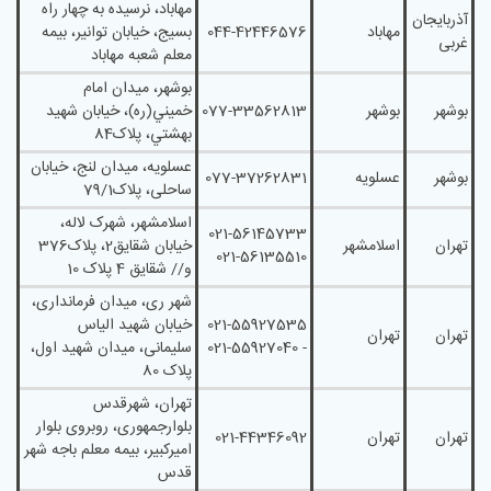
مهاباد، نرسیده به چهار راه
آذربایجان
مهاباد
044-42446576
بسیج، خیابان توانیر، بیمه
غربی
معلم شعبه مهاباد
بوشهر، ميدان امام
بوشهر
بوشهر
077-33562813
خميني(ره)، خيابان شهيد
بهشتي، پلاک84
عسلويه، ميدان لنج، خيابان
بوشهر
عسلویه
077-37262831
ساحلی، پلاک79/1
اسلامشهر، شهرک لاله،
021-56145733
تهران
اسلامشهر
خیابان شقایق2، پلاک376
021-56135510
و// شقایق 4 پلاک 10
شهر ری، میدان فرمانداری،
021-55927535
خیابان شهید الیاس
تهران
تهران
- 021-55927040
سلیمانی، میدان شهید اول،
پلاک 80
تهران، شهرقدس
بلوارجمهوری، روبروی بلوار
تهران
تهران
021-44346092
امیرکبیر، بیمه معلم باجه شهر
قدس