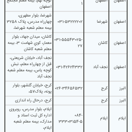
اصفهان
اصفهان
کوچه نهم، بیمه معلم مجتمع
1
اصفهان
شهرضا، بلوار مطهری،
اصفهان
شهرضا
031-53222202
چهارراه مدرس، پلاک 3258
بیمه معلم شعبه شهرضا،
کاشان، ميدان جهاد، بلوار
031-55543025-
اصفهان
کاشان
معمار، کوي شهامت 3، بيمه
27
معلم شعبه کاشان
نجف آباد، خیابان شریعتی،
قبل از چهارراه معلم، نبش
اصفهان
نجف آباد
031-42624332
کوچه یاس، بیمه معلم شعبه
نجف آباد
کرج، خيابان گلشهر، بلوار
البرز
کرج
026-34656532
پونه، پلاک57،
البرز
کرج
کرج، درحال راه اندازی
ايلام، بلوار مدرس، روبروی
084-
اداره کل ثبت اسناد و
ایلام
ایلام
33303154-5
مدارک، بيمه معلم شعبه
ايلام،