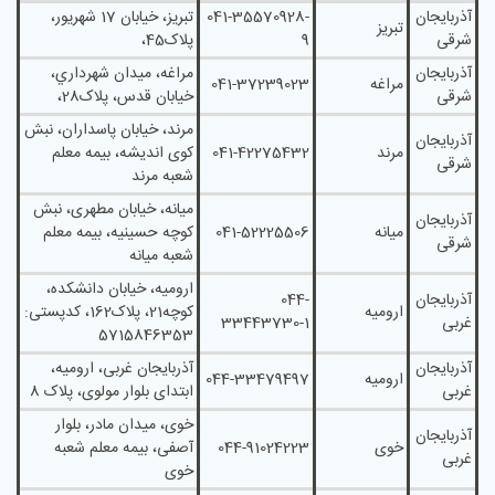
آذربایجان
041-35570928-
تبريز، خيابان 17 شهريور،
تبریز
شرقی
9
پلاک45،
آذربایجان
مراغه، ميدان شهرداري،
مراغه
041-37239023
شرقی
خيابان قدس، پلاک28،
مرند، خیابان پاسداران، نبش
آذربایجان
مرند
041-42275432
کوی اندیشه، بیمه معلم
شرقی
شعبه مرند
میانه، خیابان مطهری، نبش
آذربایجان
میانه
041-52225506
کوچه حسینیه، بیمه معلم
شرقی
شعبه میانه
اروميه، خيابان دانشکده،
آذربایجان
044-
ارومیه
کوچه21، پلاک162، کدپستی:
غربی
33443730-1
5715846353
آذربایجان
آذربایجان غربی، ارومیه،
ارومیه
044-33479497
غربی
ابتدای بلوار مولوی، پلاک 8
خوی، میدان مادر، بلوار
آذربایجان
خوی
044-91024223
آصفی، بیمه معلم شعبه
غربی
خوی