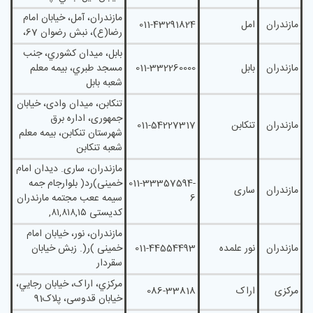
مازندران، آمل، خیابان امام
مازندران
امل
011-43291824
رضا(ع)، نبش رضوان 67،
بابل، ميدان کشوري، جنب
مازندران
بابل
011-332260000
مسجد طبري، بيمه معلم
شعبه بابل
تنکابن، ميدان وادی، خيابان
جمهوری، اداره برق
مازندران
تنکابن
011-54227317
شهرستان تنکابن، بیمه معلم
شعبه تنکابن
مازندران، ساری. دیدان امام
011-33357594-
خمینی)رد( بلوارجام جمه
مازندران
ساری
6
سیمه ععب مجتمه مارندران
کدیستی ٨١,٨١٨,١٥,
مازندران، نور، خیابان امام
مازندران
نور علمده
011-44554493
خمینی )ر(. زبش خیابان
سقردار
مرکزي، اراک، خيابان رجايي،
مرکزی
اراک
086-33818
خیابان قدوسی، پلاک91