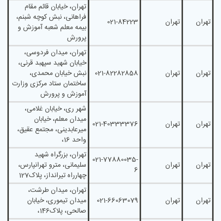
تهران، خیابان قائم مقام
فراهانی، نبش کوچه شبنم،
تهران
تهران
021-84223
بیمه معلم شعبه آموزش و
پرورش
تهران، میدان فردوسی،
خیابان شهید سپهبد قرنی،
تهران
تهران
021-82282858
نبش خیابان محمدی،
ساختمان ستاد مرکزی وزارت
آموزش و پرورش
شهر ری، خيابان غلامی،
ميدان معلم، خیابان
تهران
تهران
021-40333376
میرعابدینی، مجتمع عقیق،
واحد 16،
تهران، بزرگراه شهید
021-77880035-
تهران
تهران
سلیمانی، مترو تهرانپارس،
6
چهارراه تیرانداز، پلاک127
تهران، میدان طرشت،
تهران
تهران
021-66063079
میدان تیموری، خیابان
صالحی، پلاک146،