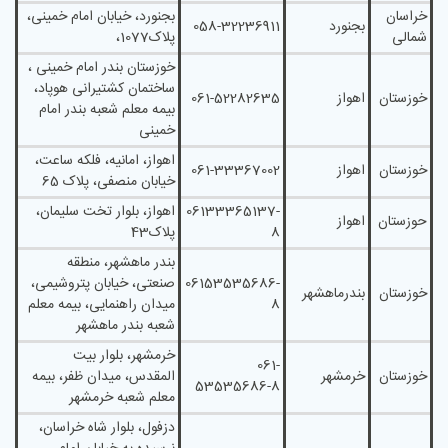
خراسان
بجنورد، خیابان امام خمینی،
بجنورد
058-32236911
شمالی
پلاک1077،
خوزستان بندر امام خمینی ،
ساختمان کشتیرانی هوپاد،
خوزستان
اهواز
061-52282635
بیمه معلم شعبه بندر امام
خمینی
اهواز، امانیه، فلکه ساعت،
خوزستان
اهواز
061-33367002
خیابان منصفی، پلاک 65
06133365137-
اهواز، بلوار تخت سليمان،
حوزستان
اهواز
8
پلاک43
بندر ماهشهر، منطقه
06153535686-
صنعتی، خيابان پتروشيمی،
خوزستان
بندرماهشهر
8
ميدان راهنمايی، بيمه معلم
شعبه بندر ماهشهر
خرمشهر، بلوار بيت
061-
خوزستان
خرمشهر
المقدس، میدان ظفر، بیمه
53535686-8
معلم شعبه خرمشهر
دزفول، بلوار شاه خراسان،