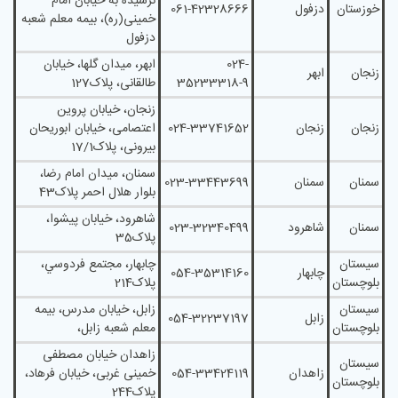
نرسیده به خیابان امام
خوزستان
دزفول
061-42328666
خمینی(ره)، بیمه معلم شعبه
دزفول
024-
ابهر، ميدان گلها، خيابان
زنجان
ابهر
35233318-9
طالقانی، پلاک127
زنجان، خیابان پروین
زنجان
زنجان
024-33741652
اعتصامی، خیابان ابوریحان
بیرونی، پلاک17/1
سمنان، میدان امام رضا،
سمنان
سمنان
023-33443699
بلوار هلال احمر پلاک43
شاهرود، خيابان پيشوا،
سمنان
شاهرود
023-32340499
پلاک35
سیستان
چابهار، مجتمع فردوسي،
چابهار
054-35314160
بلوچستان
پلاک214
سیستان
زابل، خيابان مدرس، بیمه
زابل
054-32237197
بلوچستان
معلم شعبه زابل،
زاهدان خیابان مصطفی
سیستان
زاهدان
054-33424119
خمینی غربی، خیابان فرهاد،
بلوچستان
پلاک244