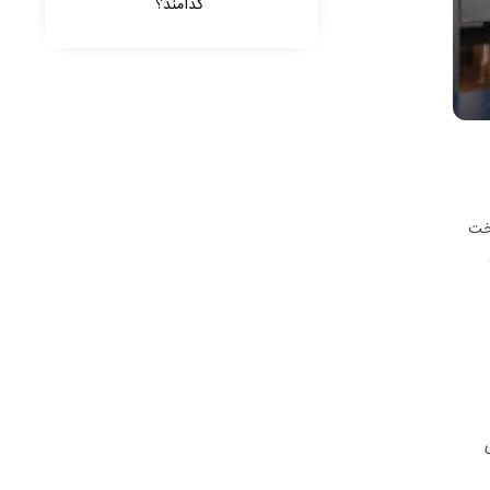
کدامند؟
اخت
ه