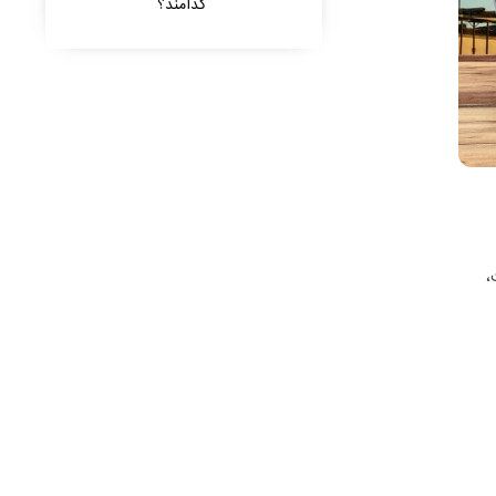
کدامند؟
،