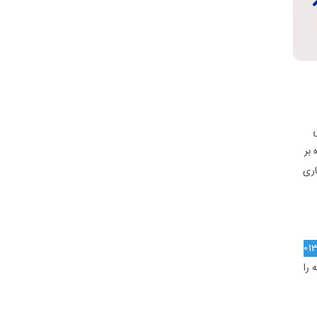
 بر
اری
01
 را